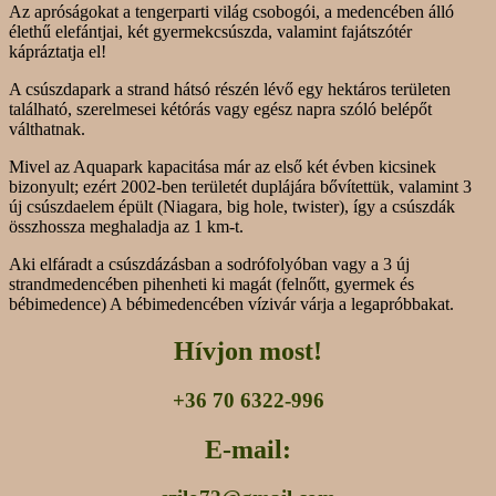
Az apróságokat a tengerparti világ csobogói, a medencében álló
élethű elefántjai, két gyermekcsúszda, valamint fajátszótér
kápráztatja el!
A csúszdapark a strand hátsó részén lévő egy hektáros területen
található, szerelmesei kétórás vagy egész napra szóló belépőt
válthatnak.
Mivel az Aquapark kapacitása már az első két évben kicsinek
bizonyult; ezért 2002-ben területét duplájára bővítettük, valamint 3
új csúszdaelem épült (Niagara, big hole, twister), így a csúszdák
összhossza meghaladja az 1 km-t.
Aki elfáradt a csúszdázásban a sodrófolyóban vagy a 3 új
strandmedencében pihenheti ki magát (felnőtt, gyermek és
bébimedence) A bébimedencében vízivár várja a legapróbbakat.
Hívjon most!
+36 70 6322-996
E-mail: