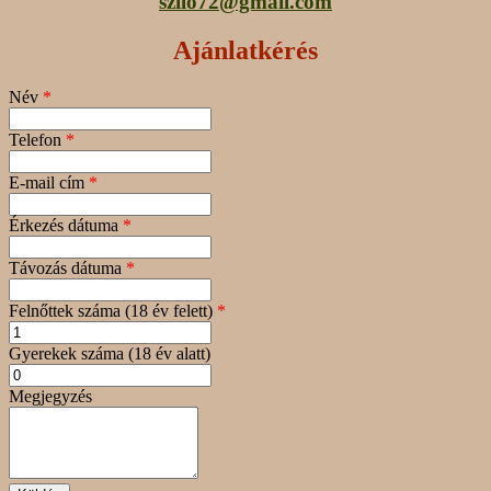
szilo72@gmail.com
Ajánlatkérés
Név
*
Telefon
*
E-mail cím
*
Érkezés dátuma
*
Távozás dátuma
*
Felnőttek száma (18 év felett)
*
Gyerekek száma (18 év alatt)
Megjegyzés