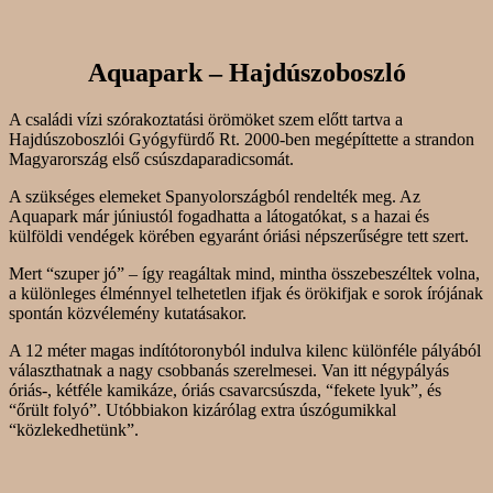
Aquapark – Hajdúszoboszló
A családi vízi szórakoztatási örömöket szem előtt tartva a
Hajdúszoboszlói Gyógyfürdő Rt. 2000-ben megépíttette a strandon
Magyarország első csúszdaparadicsomát.
A szükséges elemeket Spanyolországból rendelték meg. Az
Aquapark már júniustól fogadhatta a látogatókat, s a hazai és
külföldi vendégek körében egyaránt óriási népszerűségre tett szert.
Mert “szuper jó” – így reagáltak mind, mintha összebeszéltek volna,
a különleges élménnyel telhetetlen ifjak és örökifjak e sorok írójának
spontán közvélemény kutatásakor.
A 12 méter magas indítótoronyból indulva kilenc különféle pályából
választhatnak a nagy csobbanás szerelmesei. Van itt négypályás
óriás-, kétféle kamikáze, óriás csavarcsúszda, “fekete lyuk”, és
“őrült folyó”. Utóbbiakon kizárólag extra úszógumikkal
“közlekedhetünk”.