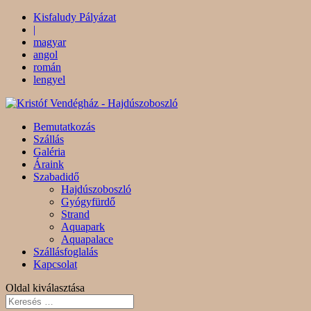
Kisfaludy Pályázat
|
magyar
angol
román
lengyel
Bemutatkozás
Szállás
Galéria
Áraink
Szabadidő
Hajdúszoboszló
Gyógyfürdő
Strand
Aquapark
Aquapalace
Szállásfoglalás
Kapcsolat
Oldal kiválasztása