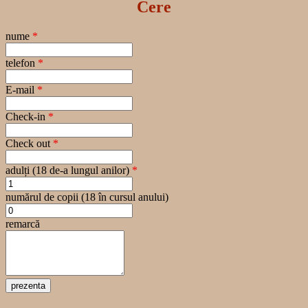
Cere
nume
*
telefon
*
E-mail
*
Check-in
*
Check out
*
adulți (18 de-a lungul anilor)
*
numărul de copii (18 în cursul anului)
remarcă