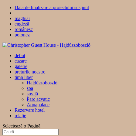
Data de finalizare a proiectului susținut
|
maghiar
engleză
românesc
polonez
debut
cazare
galerie
preturile noastre
timp liber
Hajdúszoboszló
spa
șuviță
Parc acvatic
Aquapalace
Rezervare hotel
relație
Selectează o Pagină